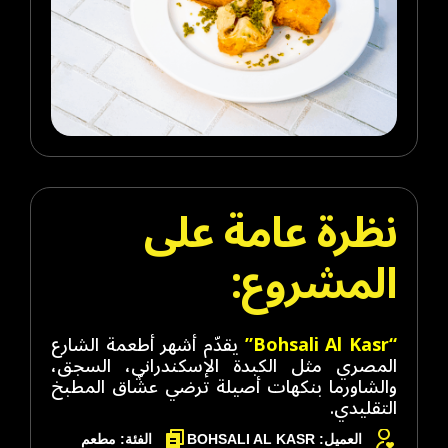
نظرة عامة على
المشروع:
“Bohsali Al Kasr”
يقدّم أشهر أطعمة الشارع
المصري مثل الكبدة الإسكندراني، السجق،
والشاورما بنكهات أصيلة ترضي عشّاق المطبخ
التقليدي.
العميل: BOHSALI AL KASR
الفئة: مطعم