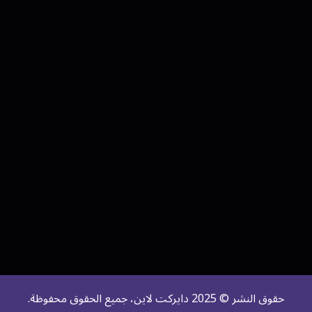
حقوق النشر © 2025 دايركت لاين، جميع الحقوق محفوظة.